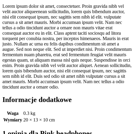
Lorem ipsum dolor sit amet, consectetuer. Proin gravida nibh vel
velit auctor aliqueenean sollicitudin, lorem quis bibendum auctor,
nisi elit consequat ipsum, nec sagittis sem nibh id elit. vulputate
cursus a sit amet mauris. Morbi accumsan ipsum velit. Nam nec
tellus a odio tincidunt auctor a ornare non mauris vitae erat
consequat auctor eu in elit. Class aptent taciti sociosqu ad litora
torquent per conubia nostra, per inceptos himenaeos. Mauris in erat
justo. Nullam ac urna eu felis dapibus condimentum sit amet a
augue. Sed non neque elit. Sed ut imperdiet nisi. Proin condimentum
fermentum nuam pharetra, erat sed fermentum feugiat velit mauris
egestas quam, ut aliquam massa nisl quis neque. Suspendisse in orci
enim. Proin gravida nibh vel velit auctor aliquet. Aenean sollicitudin,
lorem quis bibendum auctor, nisi elit consequat ipsum, nec sagittis
sem nibh id elit. Duis sed odio sit amet nibh vulputate cursus a sit
amet mauris. Morbi accumsan ipsum velit. Nam nec tellus a odio
tincidunt auctor a ornare odio.
Informacje dodatkowe
Waga
0.3 kg
Wymiary
20 × 13 × 10 cm
1 opinia dla
Pink headphones